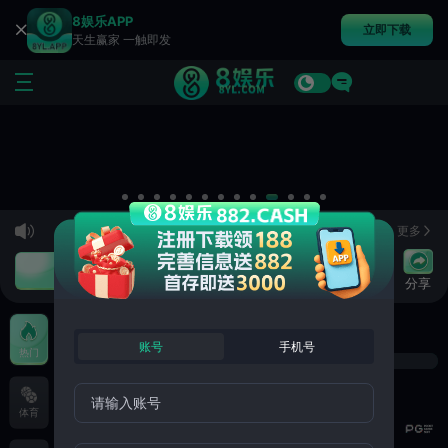
8娱乐APP
立即下载
天生赢家 一触即发
尊敬的会员您好：禁止充值添加好友
【返水派发通知】
尊敬的会员您好：禁止充值添加好友
更多
【返水派发通知】
注册/登录
存款
福利
分享
尊敬的会员您好：禁止充值添加好友
账号
手机号
热门
体育